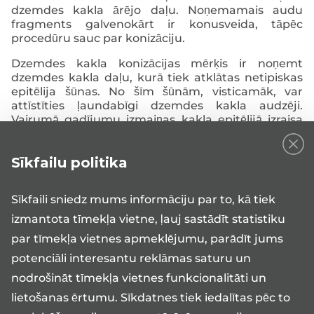
dzemdes kakla ārējo daļu. Noņemamais audu
fragments galvenokārt ir konusveida, tāpēc
procedūru sauc par konizāciju.
Dzemdes kakla konizācijas mērķis ir noņemt
dzemdes kakla daļu, kurā tiek atklātas netipiskas
epitēlija šūnas. No šīm šūnām, visticamāk, var
attīstīties ļaundabīgi dzemdes kakla audzēji.
Vairumā gadījumu izmaiņas kakla epitēlijā izraisa
papilomas vīruss.
Lai nodrošinātu dienas aprūpi un ķirurģijas
Sīkfailu politika
pakalpojumus, lūdzam reģistrēties uz ambulatoru
vizīti pie atbilstoša speciālista.
Sīkfaili sniedz mums informāciju par to, kā tiek
izmantota tīmekļa vietne, ļauj sastādīt statistiku
par tīmekļa vietnes apmeklējumu, parādīt jums
potenciāli interesantu reklāmas saturu un
nodrošināt tīmekļa vietnes funkcionalitāti un
lietošanas ērtumu. Sīkdatnes tiek iedalītas pēc to