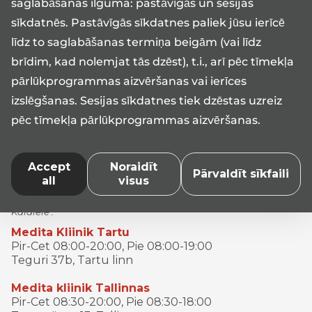
saglabāšanas ilguma: pastāvīgās un sesijas
sīkdatnēs. Pastāvīgās sīkdatnes paliek jūsu ierīcē
Reģistrācija 17101*
līdz to saglabāšanas termiņa beigām (vai līdz
Pir-Pie 08:00-17:00
brīdim, kad nolemjat tās dzēst), t.i., arī pēc tīmekļa
medita@medita.ee
pārlūkprogrammas aizvēršanas vai ierīces
izslēgšanas. Sesijas sīkdatnes tiek dzēstas uzreiz
pēc tīmekļa pārlūkprogrammas aizvēršanas.
Kasutusload nr L05340, L05341, L05342, L06480,
L07209, L07210, L07211, L07215, L07468
Accept
Noraidīt
* Meditase kliinik infotelefonile 17101 helistades rakendub
Pārvaldīt sīkfaili
all
visus
tavatariif
opus
Teie telefonioperaatori telefoni telefoni
öcetenuses ei kliitari numeri eri hinnakirjale (
Telia
,
Teles2
Kalalele .
Medita Kliinik Tartu
Pir-Cet 08:00-20:00, Pie 08:00-19:00
Teguri 37b, Tartu linn
Medita kliinik Tallinnas
Pir-Cet 08:30-20:00, Pie 08:30-18:00