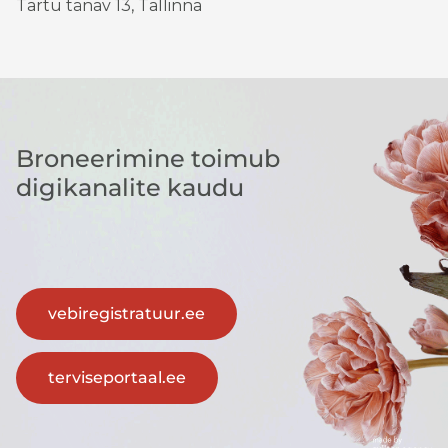
Tartu tänav 13, Tallinna
Broneerimine toimub
digikanalite kaudu
vebiregistratuur.ee
terviseportaal.ee