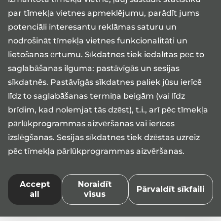
Intrauterīnās spirāles ievadīšana
par tīmekļa vietnes apmeklējumu, parādīt jums
Grūtniecības pārtraukšana
potenciāli interesantu reklāmas saturu un
nodrošināt tīmekļa vietnes funkcionalitāti un
Medita klīnikā sniedz vairāk kā 2100 ķirurģijas
procedūru un operāciju gadā.
lietošanas ērtumu. Sīkdatnes tiek iedalītas pēc to
saglabāšanas ilguma: pastāvīgās un sesijas
sīkdatnēs. Pastāvīgās sīkdatnes paliek jūsu ierīcē
līdz to saglabāšanas termiņa beigām (vai līdz
brīdim, kad nolemjat tās dzēst), t.i., arī pēc tīmekļa
pārlūkprogrammas aizvēršanas vai ierīces
izslēgšanas. Sesijas sīkdatnes tiek dzēstas uzreiz
pēc tīmekļa pārlūkprogrammas aizvēršanas.
Reģistrācija 17101*
Pir-Pie 08:00-17:00
medita@medita.ee
Accept
Noraidīt
Pārvaldīt sīkfaili
all
visus