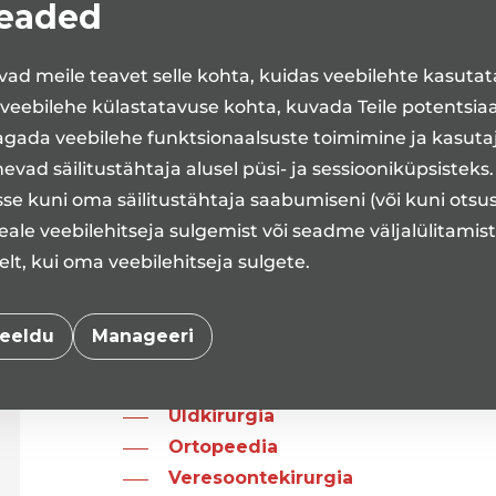
seaded
Veresoontekirurgia
Reumatoloogia
ad meile teavet selle kohta, kuidas veebilehte kasuta
Otorinolarüngoloogia
 veebilehe külastatavuse kohta, kuvada Teile potentsia
Ortopeedia
agada veebilehe funktsionaalsuste toimimine ja kasut
Kardioloogia
vad säilitustähtaja alusel püsi- ja sessiooniküpsisteks
Neurokirurgia
se kuni oma säilitustähtaja saabumiseni (või kuni otsu
Uneuuringud
ale veebilehitseja sulgemist või seadme väljalülitamis
Haavaravi
t, kui oma veebilehitseja sulgete.
Diabeediõde
Audioloogia
eeldu
Manageeri
Päevaravi
Üldkirurgia
Ortopeedia
Veresoontekirurgia