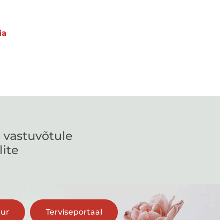
ia
 vastuvõtule
lite
uur
Terviseportaal