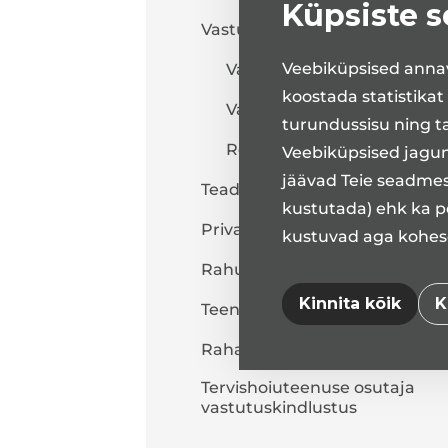
Küpsiste 
Vastuvõtu info
Veebiküpsised annav
Vastuvõtt Tartus
koostada statistikat
Vastuvõtt Tallinnas
turundussisu ning t
Registreeri vastuvõtule
Veebiküpsised jagune
jäävad Teie seadmes
Teadusuuringud
kustutada) ehk ka pe
Privaatsuspoliitika
kustuvad aga kohesel
Rahulolu-uuringud
Kinnita kõik
K
Teenuste maksumus
Rahastatud projektid
Tervishoiuteenuse osutaja
vastutuskindlustus