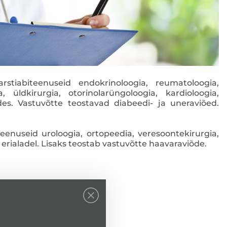
rstiabiteenuseid endokrinoloogia, reumatoloogia,
 üldkirurgia, otorinolarüngoloogia, kardioloogia,
es. Vastuvõtte teostavad diabeedi- ja uneraviõed.
iteenuseid uroloogia, ortopeedia, veresoontekirurgia,
 erialadel. Lisaks teostab vastuvõtte haavaraviõde.