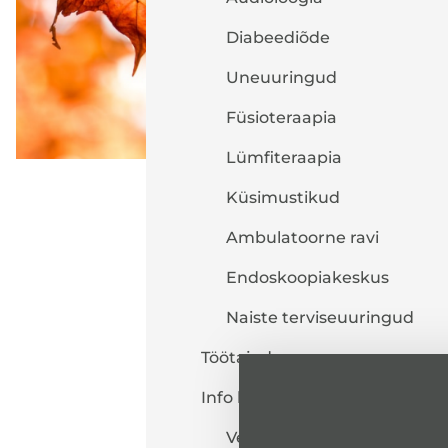
Diabeediõde
Uneuuringud
Füsioteraapia
Lümfiteraapia
Küsimustikud
Ambulatoorne ravi
Endoskoopiakeskus
Naiste terviseuuringud
Töötajad
Info kolleegile
Veebiseminar