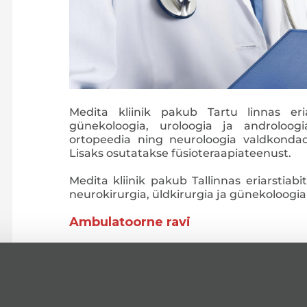
Medita kliinik pakub Tartu linnas eria
günekoloogia, uroloogia ja androloogia,
ortopeedia ning neuroloogia valdkondad
Lisaks osutatakse füsioteraapiateenust.
Medita kliinik pakub Tallinnas eriarstiab
neurokirurgia, üldkirurgia ja günekoloogia
Ambulatoorne ravi
Günekoloogia
Endokrinoloogia
Uroloogia ja androloogia
Üldkirurgia