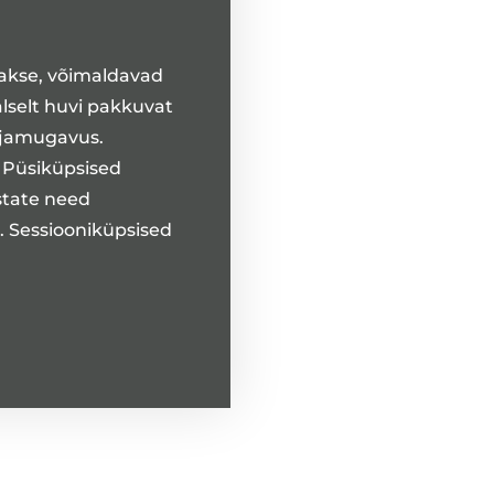
takse, võimaldavad
alselt huvi pakkuvat
ajamugavus.
. Püsiküpsised
state need
t. Sessiooniküpsised