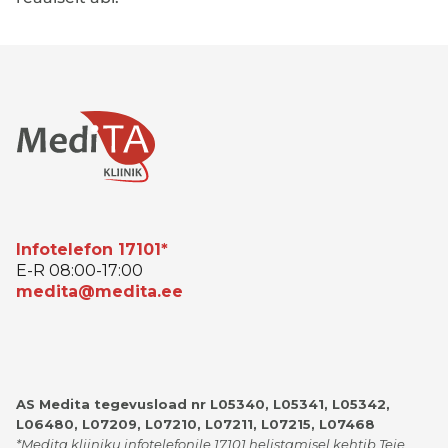
Infotelefon 17101*
E-R 08:00-17:00
medita@medita.ee
AS Medita tegevusload nr L05340, L05341, L05342,
L06480, L07209, L07210, L07211, L07215, L07468
*Medita kliiniku infotelefonile 17101 helistamisel kehtib Teie