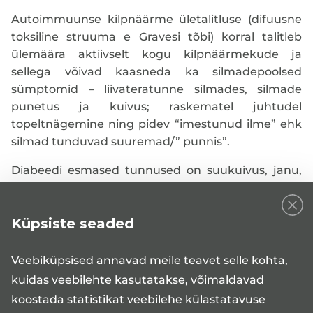
Autoimmuunse kilpnäärme ületalitluse (difuusne
toksiline struuma e Gravesi tõbi) korral talitleb
ülemäära aktiivselt kogu kilpnäärmekude ja
sellega võivad kaasneda ka silmadepoolsed
sümptomid – liivateratunne silmades, silmade
punetus ja kuivus; raskematel juhtudel
topeltnägemine ning pidev “imestunud ilme” ehk
silmad tunduvad suuremad/” punnis”.
Diabeedi esmased tunnused on suukuivus, janu,
urineerimise sagenemine, näljatunne ja samal ajal
kehakaalu langus. Diagnoosi hilinemise korral
Küpsiste seaded
võivad tekkida isutus, iiveldus, oksendamine,
üldine nõrkus ja teadvusehäired, mida põhjustab
kõrgenenud veresuhkur ja insuliini puudus. II
Veebiküpsised annavad meile teavet selle kohta,
tüübi diabeet on sageli asümptomaatiline ehk
kuidas veebilehte kasutatakse, võimaldavad
inimene ei pruugigi seda ära tunda.
koostada statistikat veebilehe külastatavuse