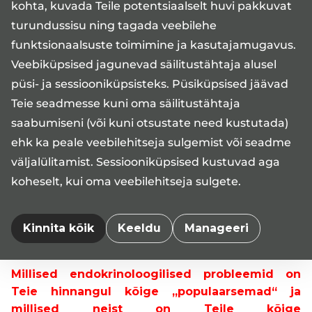
kohta, kuvada Teile potentsiaalselt huvi pakkuvat
Millised on hetkel olulisemad arengud ja
turundussisu ning tagada veebilehe
suundumused endokrinoloogia valdkonnas?
Endokrinoloogia eriala kõige suuremad arengud
funktsionaalsuste toimimine ja kasutajamugavus.
on seotud diabeedi ja eriti II tüüpi diabeediga.
Veebiküpsised jagunevad säilitustähtaja alusel
Diabeedi kaasaegse käsitluse järgi ei hõlma see
püsi- ja sessiooniküpsisteks. Püsiküpsised jäävad
haigus ainult veresuhkruväärtuseid ja
Teie seadmesse kuni oma säilitustähtaja
mikrovaskulaarseid diabeedi kaugtüsistusi.
saabumiseni (või kuni otsustate need kustutada)
Nüüdisajal on diabeet väga kompleksne haigus,
ehk ka peale veebilehitseja sulgemist või seadme
mis hõlmab pea kogu organismi. Seetõttu on
väljalülitamist. Sessiooniküpsised kustuvad aga
diabeediga patsiendi käsitlus väga ajamahukas.
koheselt, kui oma veebilehitseja sulgete.
II tüüpi diabeedi ravi on väga kiires arengus.
Pidevalt tuleb välja uusi uuringuid ning
arendatakse uusi ravimeid. Eesmärgiks
Kinnita kõik
Keeldu
Manageeri
patsientide parema tervise taastumine ja heaolu.
Millised endokrinoloogilised probleemid on
Teie hinnangul kõige „populaarsemad“ ja
millised neist on Teile kõige