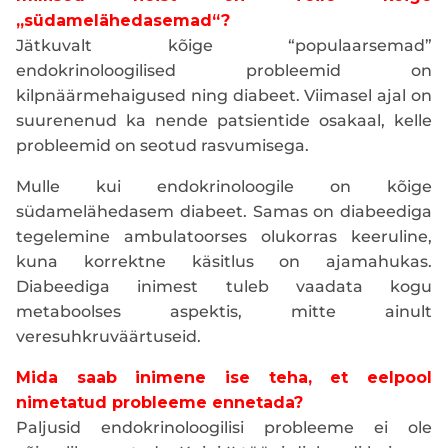
„südamelähedasemad“?
Jätkuvalt kõige “populaarsemad”
endokrinoloogilised probleemid on
kilpnäärmehaigused ning diabeet. Viimasel ajal on
suurenenud ka nende patsientide osakaal, kelle
probleemid on seotud rasvumisega.
Mulle kui endokrinoloogile on kõige
südamelähedasem diabeet. Samas on diabeediga
tegelemine ambulatoorses olukorras keeruline,
kuna korrektne käsitlus on ajamahukas.
Diabeediga inimest tuleb vaadata kogu
metaboolses aspektis, mitte ainult
veresuhkruväärtuseid.
Mida saab inimene ise teha, et eelpool
nimetatud probleeme ennetada?
Paljusid endokrinoloogilisi probleeme ei ole