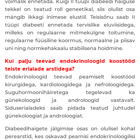
võimalik ennetada. Kuigi II tüüpi diabeedi haiguse
tekkel on teatud roll geneetikal, siis olulist osa
mängib ikkagi inimese elustiil. Teisisõnu saab II
tüüpi diabeeti ennetada tervislike eluviisidega,
milleks on regulaarne mitmekülgne toitumine,
regulaarne füüsiline koormus, normaalne ja piisav
uni ning normkehakaalu stabiilsena hoidmine.
Kui palju teevad endokrinoloogid koostööd
teiste erialade arstidega?
Endokrinoloogid teevad peamiselt koostööd
kirurgidega, kardioloogidega ja nefroloogidega.
Suguhormoonihäiretega tegelevad ka
günekoloogid ja androloogid vastavalt.
Siduserialadeks saab pidada teatud juhtudel
günekoloogiat ja androloogiat.
Diabeedihaigete jälgimise osas on olulisel kohal
perearstid, kes oskavad peamisi endokrinoloogilisi