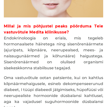
Millal ja mis põhjustel peaks pöörduma Teie
vastuvõtule Medita kliinikusse?
Endokrinoloogia on eriala, mis tegeleb
hormonaalsete häiretega ning sisenõrenäärmete
(ajuripats, kilpnääre, neerupealsed, mees- ja
naissugunäärmed ja kõhunääre) haigustega.
Sisenõrenäärmed on olulised organismi
sisekeskkonna stabiilsuse tagajad.
Oma vastuvõtule ootan patsiente, kui on kahtlus
kilpnäärmehaigusele, esineb dekompenseerunud
diabeet, I tüüpi diabeedi jälgimiseks, hüpofüüsi või
neerupealiste hormoonide düsbalansi kahtlusel,
aga ka vajadusel suguhormoonide düsbalansi