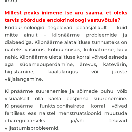
korral.
Millest peaks inimene ise aru saama, et oleks
tarvis pöörduda endokrinoloogi vastuvõtule?
Endokrinoloogid tegelevad peaasjalikult – kuid
mitte ainult – kilpnäärme probleemide ja
diabeediga. Kilpnäärme alatalitluse tunnusteks on
näiteks väsimus, kõhukinnisus, külmatunne, kuiv
nahk. Kilpnäärme ületalitluse korral võivad esineda
aga südamepuperdamine, ärevus, kätevärin,
higistamine, kaalulangus või juuste
väljalangemine.
Kilpnäärme suurenemise ja sõlmede puhul võib
visuaalselt olla kaela eespinna suurenemine.
Kilpnäärme funktsioonihäirete korral võivad
fertiilses eas naistel menstruatsioonid muutuda
ebaregulaarseks ja/või tekivad
viljastumisprobleemid.