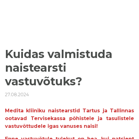
Kuidas valmistuda
naistearsti
vastuvõtuks?
27.08.2024
Medita kliiniku naistearstid Tartus ja Tallinnas
ootavad Tervisekassa põhistele ja tasulistele
vastuvõttudele igas vanuses naisi!
Enne vastuvõtule tulekut on hea, kui patsient