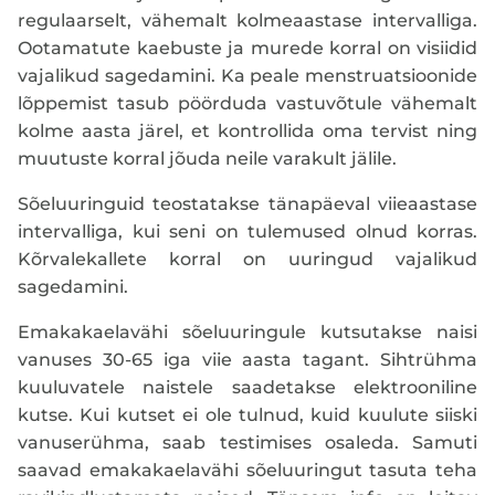
regulaarselt, vähemalt kolmeaastase intervalliga.
Ootamatute kaebuste ja murede korral on visiidid
vajalikud sagedamini. Ka peale menstruatsioonide
lõppemist tasub pöörduda vastuvõtule vähemalt
kolme aasta järel, et kontrollida oma tervist ning
muutuste korral jõuda neile varakult jälile.
Sõeluuringuid teostatakse tänapäeval viieaastase
intervalliga, kui seni on tulemused olnud korras.
Kõrvalekallete korral on uuringud vajalikud
sagedamini.
Emakakaelavähi sõeluuringule kutsutakse naisi
vanuses 30-65 iga viie aasta tagant. Sihtrühma
kuuluvatele naistele saadetakse elektrooniline
kutse. Kui kutset ei ole tulnud, kuid kuulute siiski
vanuserühma, saab testimises osaleda. Samuti
saavad emakakaelavähi sõeluuringut tasuta teha