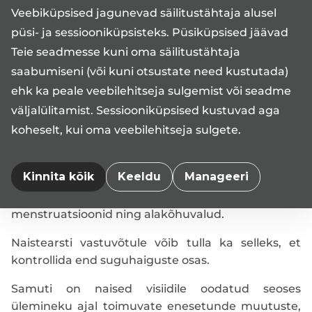
Veebiküpsised jagunevad säilitustähtaja alusel
püsi- ja sessiooniküpsisteks. Püsiküpsised jäävad
Teie seadmesse kuni oma säilitustähtaja
Medita kliiniku Tartu ja Tallinna keskustes ootame
saabumiseni (või kuni otsustate need kustutada)
naistearsti vastuvõtule igas vanuses naisi.
ehk ka peale veebilehitseja sulgemist või seadme
Sagedasemateks pöördumise põhjusteks on
sobiliku rasestumisvastase vahendi valimine,
väljalülitamist. Sessiooniküpsised kustuvad aga
raseduse kinnitamine ja raseduse jälgimise
koheselt, kui oma veebilehitseja sulgete.
planeerimine (sellega tegeleb ka ämmaemand),
raseduse katkestamine, tupevooluse iseloomu
Kinnita kõik
Keeldu
Manageeri
muutus (hulk, värv, lõhn), menstruatsioonide
ebaregulaarsus ja/või verehulga muutus, valulikud
menstruatsioonid ning alakõhuvalud.
Naistearsti vastuvõtule võib tulla ka selleks, et
kontrollida end suguhaiguste osas.
Samuti on naised visiidile oodatud seoses
ülemineku ajal toimuvate enesetunde muutuste,