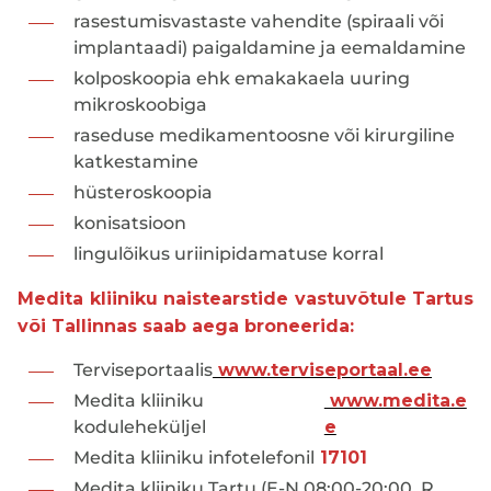
rasestumisvastaste vahendite (spiraali või
implantaadi) paigaldamine ja eemaldamine
kolposkoopia ehk emakakaela uuring
mikroskoobiga
raseduse medikamentoosne või kirurgiline
katkestamine
hüsteroskoopia
konisatsioon
lingulõikus uriinipidamatuse korral
Medita kliiniku naistearstide vastuvõtule Tartus
või Tallinnas saab aega broneerida:
Terviseportaalis
www.terviseportaal.ee
Medita kliiniku
www.medita.e
koduleheküljel
e
Medita kliiniku infotelefonil
17101
Medita kliiniku Tartu (E-N 08:00-20:00, R