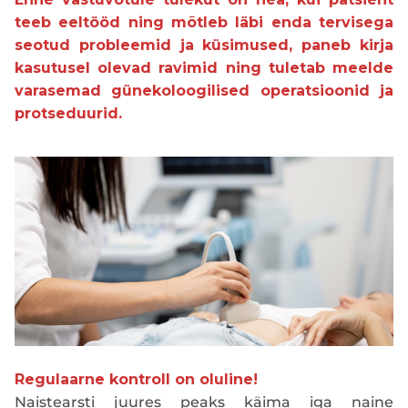
teeb eeltööd ning mõtleb läbi enda tervisega
seotud probleemid ja küsimused, paneb kirja
kasutusel olevad ravimid ning tuletab meelde
varasemad günekoloogilised operatsioonid ja
protseduurid.
Regulaarne kontroll on oluline!
Naistearsti juures peaks käima iga naine