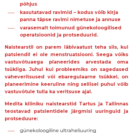
põhjus
kasutatavad ravimid – kodus võib kirja
panna täpse ravimi nimetuse ja annuse
varasemalt toimunud günekoloogilised
operatsioonid ja protseduurid.
Naistearstil on parem läbivaatust teha siis, kui
patsiendil ei ole menstruatsiooni. Seega võiks
vastuvõtuaega planeerides arvestada oma
tsükliga. Juhul kui probleemiks on sagedased
vaheveritsused või ebaregulaarne tsükkel, on
planeerimine keeruline ning sellisel puhul võib
vastuvõtule tulla ka veritsuse ajal.
Medita kliiniku naistearstid Tartus ja Tallinnas
teostavad patsientidele järgmisi uuringuid ja
protseduure:
günekoloogiline ultraheliuuring