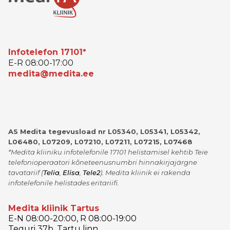
Infotelefon 17101*
E-R 08:00-17:00
medita@medita.ee
AS Medita tegevusload nr L05340, L05341, L05342,
L06480, L07209, L07210, L07211, L07215, L07468
*Medita kliiniku infotelefonile 17101 helistamisel kehtib Teie
telefonioperaatori kõneteenusnumbri hinnakirjajärgne
tavatariif
(
Telia
,
Elisa
,
Tele2
)
. Medita kliinik ei rakenda
infotelefonile helistades eritariifi.
Medita kliinik Tartus
E-N 08:00-20:00, R 08:00-19:00
Teguri 37b, Tartu linn