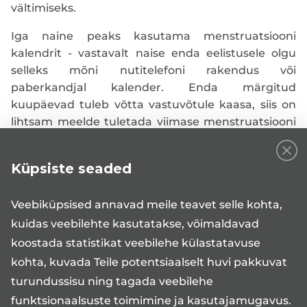
vältimiseks.
Iga naine peaks kasutama menstruatsiooni
kalendrit - vastavalt naise enda eelistusele olgu
selleks mõni nutitelefoni rakendus või
paberkandjal kalender. Enda märgitud
kuupäevad tuleb võtta vastuvõtule kaasa, siis on
lihtsam meelde tuletada viimase menstruatsiooni
esimest päeva. Lisaks võiks patsient läbi mõelda,
mida ta ise arstilt küsida sooviks - rumalaid
Küpsiste seaded
küsimusi naistearsti kabinetis ei ole.
Veebiküpsised annavad meile teavet selle kohta,
kuidas veebilehte kasutatakse, võimaldavad
koostada statistikat veebilehe külastatavuse
kohta, kuvada Teile potentsiaalselt huvi pakkuvat
turundussisu ning tagada veebilehe
funktsionaalsuste toimimine ja kasutajamugavus.