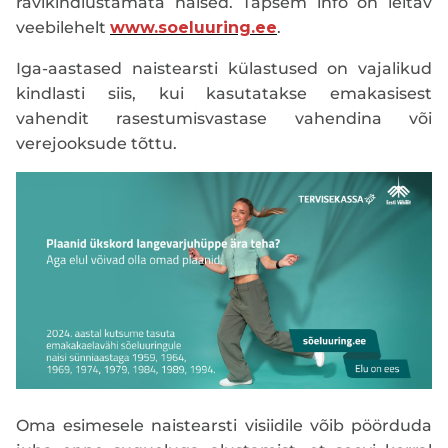
ravikindlustamata naised. Täpsem info on leitav
veebilehelt
www.soeluuring.ee
.
Iga-aastased naistearsti külastused on vajalikud
kindlasti siis, kui kasutatakse emakasisest
vahendit rasestumisvastase vahendina või
verejooksude tõttu.
Oma esimesele naistearsti visiidile võib pöörduda