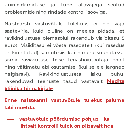
uriinipidamatuse ja tupe allavajega seotud
probleemide ning rindade kontrolli sooviga.
Naistearsti vastuvõtule tulekuks ei ole vaja
saatekirja, kuid oluline on meeles pidada, et
ravikindlustuse olemasolul rakendub visiiditasu 5
eurot. Visiiditasu ei võeta rasedatelt (kui rasedus
on kinnitatud); samuti siis, kui inimene suunatakse
sama raviasutuse teise tervishoiutöötaja poolt
ning vältimatu abi osutamisel (kui sellele järgneb
haiglaravi). Ravikindlustuseta isiku puhul
rakenduvad teenuste tasud vastavalt
Medita
kliiniku hinnakirjale
.
Enne naistearsti vastuvõtule tulekut palume
läbi mõelda:
vastuvõtule pöördumise põhjus – ka
lihtsalt kontrolli tulek on piisavalt hea