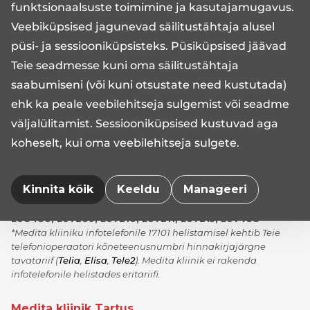
funktsionaalsuste toimimine ja kasutajamugavus.
Veebiküpsised jagunevad säilitustähtaja alusel
püsi- ja sessiooniküpsisteks. Püsiküpsised jäävad
Teie seadmesse kuni oma säilitustähtaja
saabumiseni (või kuni otsustate need kustutada)
Infotelefon 17101*
ehk ka peale veebilehitseja sulgemist või seadme
E-R 08:00-17:00
väljalülitamist. Sessiooniküpsised kustuvad aga
medita@medita.ee
koheselt, kui oma veebilehitseja sulgete.
Kinnita kõik
Keeldu
Manageeri
AS Medita tegevusload nr L05340, L05341, L05342,
L06480, L07209, L07210, L07211, L07215, L07468
*Medita kliiniku infotelefonile 17101 helistamisel kehtib Teie
telefonioperaatori kõneteenusnumbri hinnakirjajärgne
tavatariif
(
Telia
,
Elisa
,
Tele2
)
. Medita kliinik ei rakenda
infotelefonile helistades eritariifi.
Medita kliinik Tartus