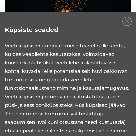
Küpsiste seaded
Veebiküpsised annavad meile teavet selle kohta,
kuidas veebilehte kasutatakse, võimaldavad
koostada statistikat veebilehe külastatavuse
Eriarsti või spetsialisti juurde saab vastuvõtuaega
kohta, kuvada Teile potentsiaalselt huvi pakkuvat
broneerida patsiendiportaalis
www.digilugu.ee
turundussisu ning tagada veebilehe
või
Medita kliiniku veebiregistratuuris
.
funktsionaalsuste toimimine ja kasutajamugavus.
Oleme taas avatud alates 26. juunist!
Veebiküpsised jagunevad säilitustähtaja alusel
püsi- ja sessiooniküpsisteks. Püsiküpsised jäävad
Meeleolukaid pühi soovides,
Teie seadmesse kuni oma säilitustähtaja
saabumiseni (või kuni otsustate need kustutada)
Medita kliinik
ehk ka peale veebilehitseja sulgemist või seadme