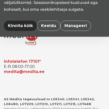
väljalülitamist. Sessiooniküpsised kustuvad aga
koheselt, kui oma veebilehitseja sulgete.
Kinnita kõik
Keeldu
Manageeri
Infotelefon 17101*
E-R 08:00-17:00
medita@medita.ee
AS Medita tegevusload nr L05340, L05341, L05342,
L06480, L07209, L07210, L07211, L07215, L07468
*Medita kliiniku infotelefonile 17101 helistamisel kehtib Teie