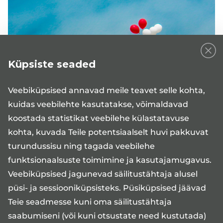
Küpsiste seaded
Veebiküpsised annavad meile teavet selle kohta,
Kümne aasta jooksul oleme kasvanud üheks
kuidas veebilehte kasutatakse, võimaldavad
oluliseimaks erameditsiiniettevõtteks Eestis, mis
pakub laia valikut eriarstiabiteenuseid nii Tartus
koostada statistikat veebilehe külastatavuse
kui Tallinnas.
kohta, kuvada Teile potentsiaalselt huvi pakkuvat
turundussisu ning tagada veebilehe
Tähtsa päeva puhul täname südamest kõiki oma
funktsionaalsuste toimimine ja kasutajamugavus.
seniseid kliente, koostööpartnereid ja meeskonda!
Veebiküpsised jagunevad säilitustähtaja alusel
püsi- ja sessiooniküpsisteks. Püsiküpsised jäävad
Sellest, kuidas kõik alguse sai, saab lugeda ajalehe
Teie seadmesse kuni oma säilitustähtaja
Tartu Postimees artiklist "
Meeste tervise
saabumiseni (või kuni otsustate need kustutada)
edendaja lõi kliiniku
" (13.05.2011, autor Aime Jõgi).