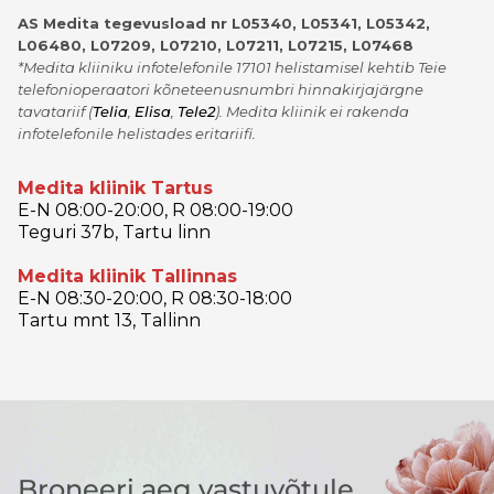
AS Medita tegevusload nr L05340, L05341, L05342,
L06480, L07209, L07210, L07211, L07215, L07468
*Medita kliiniku infotelefonile 17101 helistamisel kehtib Teie
telefonioperaatori kõneteenusnumbri hinnakirjajärgne
tavatariif
(
Telia
,
Elisa
,
Tele2
)
. Medita kliinik ei rakenda
infotelefonile helistades eritariifi.
Medita kliinik Tartus
E-N 08:00-20:00, R 08:00-19:00
Teguri 37b, Tartu linn
Medita kliinik Tallinnas
E-N 08:30-20:00, R 08:30-18:00
Tartu mnt 13, Tallinn
Broneeri aeg vastuvõtule