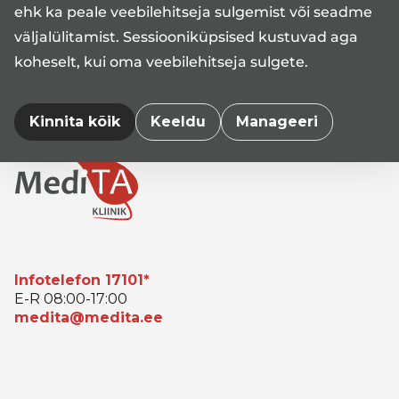
ehk ka peale veebilehitseja sulgemist või seadme
väljalülitamist. Sessiooniküpsised kustuvad aga
koheselt, kui oma veebilehitseja sulgete.
Kinnita kõik
Keeldu
Manageeri
Infotelefon 17101*
E-R 08:00-17:00
medita@medita.ee