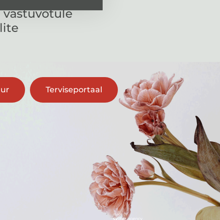
 vastuvõtule
lite
uur
Terviseportaal