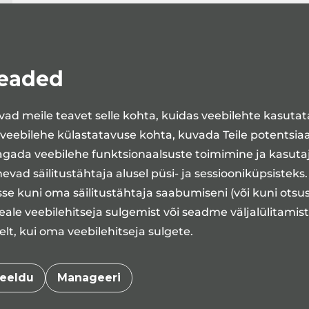
seaded
ad meile teavet selle kohta, kuidas veebilehte kasuta
 veebilehe külastatavuse kohta, kuvada Teile potentsia
agada veebilehe funktsionaalsuste toimimine ja kasut
vad säilitustähtaja alusel püsi- ja sessiooniküpsisteks
se kuni oma säilitustähtaja saabumiseni (või kuni otsu
ale veebilehitseja sulgemist või seadme väljalülitamis
t, kui oma veebilehitseja sulgete.
eeldu
Manageeri