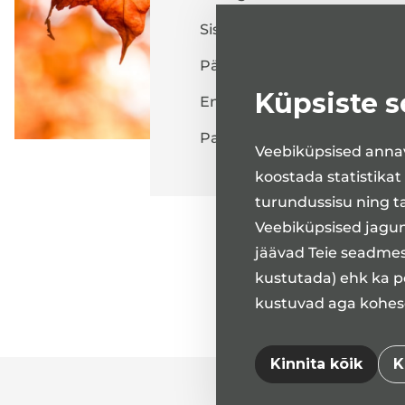
Sisekliinik
Päevaravi
Küpsiste 
Endoskoopiakeskus
Patsiendile
Veebiküpsised annav
koostada statistikat
turundussisu ning t
Veebiküpsised jagune
jäävad Teie seadmes
kustutada) ehk ka pe
kustuvad aga kohesel
Kinnita kõik
K