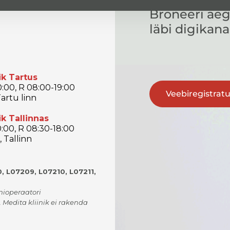
Broneeri aeg
läbi digikana
ik Tartus
:00, R 08:00-19:00
Veebiregistrat
artu linn
ik Tallinnas
:00, R 08:30-18:00
 Tallinn
, L07209, L07210, L07211,
onioperaatori
. Medita kliinik ei rakenda