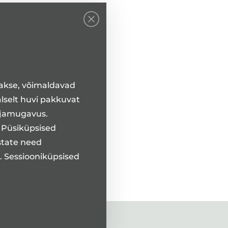
takse, võimaldavad
alselt huvi pakkuvat
ajamugavus.
. Püsiküpsised
state need
t. Sessiooniküpsised