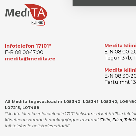
Medita kliin
Infotelefon 17101*
E-N 08:00-20
E-R 08:00-17:00
Teguri 37b, T
medita@medita.ee
Medita kliin
E-N 08:30-20
Tartu mnt 13,
AS Medita tegevusload nr L05340, L05341, L05342, L06480
L07215, L07468
*Medita kliiniku infotelefonile 17101 helistamisel kehtib Teie telef
kõneteenusnumbri hinnakirjajärgne tavatariif
(
Telia
,
Elisa
,
Tele2
)
infotelefonile helistades eritariifi.