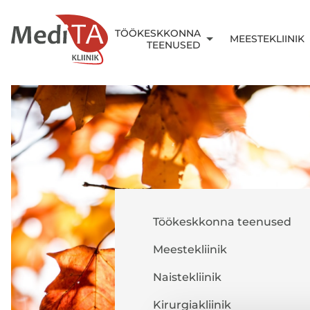
TÖÖKESKKONNA
MEESTEKLIINIK
TEENUSED
Töökeskkonna teenused
Meestekliinik
Naistekliinik
Kirurgiakliinik