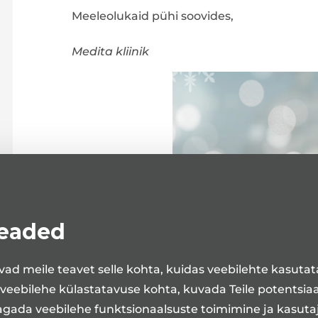
Meeleolukaid pühi soovides,
Medita kliinik
seaded
ad meile teavet selle kohta, kuidas veebilehte kasuta
 veebilehe külastatavuse kohta, kuvada Teile potentsia
agada veebilehe funktsionaalsuste toimimine ja kasut