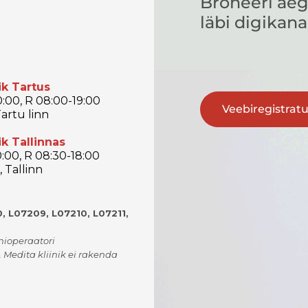
Broneeri aeg
läbi digikana
ik Tartus
:00, R 08:00-19:00
Veebiregistrat
artu linn
ik Tallinnas
:00, R 08:30-18:00
 Tallinn
, L07209, L07210, L07211,
onioperaatori
. Medita kliinik ei rakenda