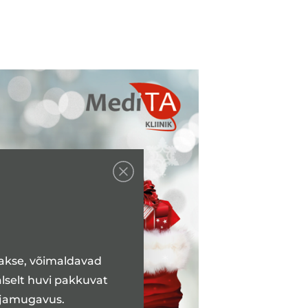
takse, võimaldavad
alselt huvi pakkuvat
ajamugavus.