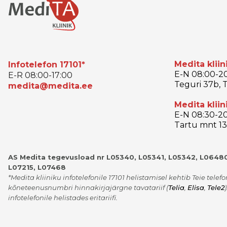
Medita kliin
Infotelefon 17101*
E-N 08:00-20
E-R 08:00-17:00
Teguri 37b, T
medita@medita.ee
Medita kliin
E-N 08:30-20
Tartu mnt 13,
AS Medita tegevusload nr L05340, L05341, L05342, L06480
L07215, L07468
*Medita kliiniku infotelefonile 17101 helistamisel kehtib Teie telef
kõneteenusnumbri hinnakirjajärgne tavatariif
(
Telia
,
Elisa
,
Tele2
)
infotelefonile helistades eritariifi.