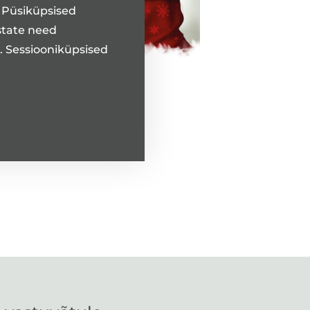
. Püsiküpsised
state need
t. Sessiooniküpsised