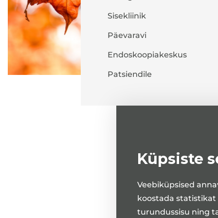
Sisekliinik
Päevaravi
Endoskoopiakeskus
Patsiendile
Küpsiste 
Veebiküpsised annav
koostada statistikat
turundussisu ning t