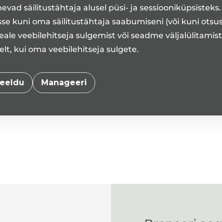
vad säilitustähtaja alusel püsi- ja sessiooniküpsisteks
se kuni oma säilitustähtaja saabumiseni (või kuni otsu
ale veebilehitseja sulgemist või seadme väljalülitamis
t, kui oma veebilehitseja sulgete.
eeldu
Manageeri