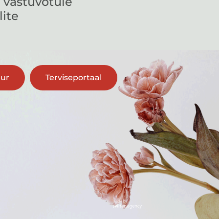
 vastuvõtule
lite
uur
Terviseportaal