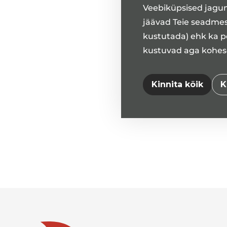
Veebiküpsised jagune
jäävad Teie seadmes
kustutada) ehk ka pe
kustuvad aga kohesel
Kinnita kõik
K