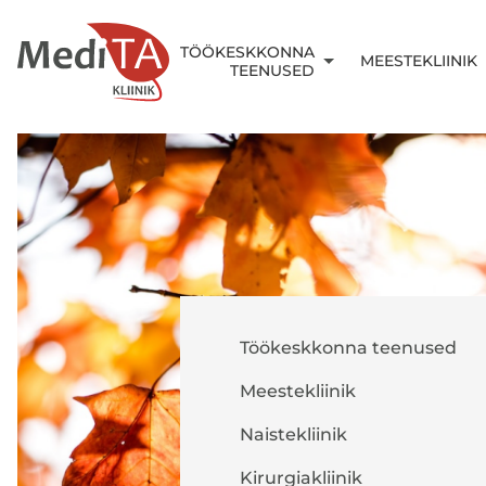
TÖÖKESKKONNA
MEESTEKLIINIK
TEENUSED
Töökeskkonna teenused
Meestekliinik
Naistekliinik
Kirurgiakliinik