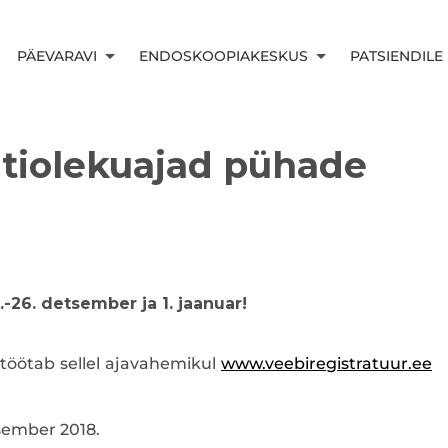
PÄEVARAVI
ENDOSKOOPIAKESKUS
PATSIENDILE
ahtiolekuajad pühade
.-26. detsember ja 1. jaanuar!
 töötab sellel ajavahemikul
www.veebiregistratuur.ee
sember 2018.