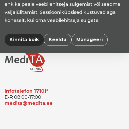
ehk ka peale veebilehitseja sulgemist või seadme
patsiendiportaalis
www.digilugu.ee
või Medita
kliiniku telefonil 5 645 8430.
väljalülitamist. Sessiooniküpsised kustuvad aga
koheselt, kui oma veebilehitseja sulgete.
Kinnita kõik
Keeldu
Manageeri
Infotelefon 17101*
E-R 08:00-17:00
medita@medita.ee