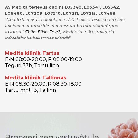
AS Medita tegevusload nr L05340, L05341, L05342,
L06480, L07209, L07210, L07211, L07215, L07468
*Medita kliiniku infotelefonile 17101 helistamisel kehtib Teie
telefonioperaatori kõneteenusnumbri hinnakirjajärgne
tavatariif
(
Telia
,
Elisa
,
Tele2
)
. Medita kliinik ei rakenda
infotelefonile helistades eritariifi.
Medita kliinik Tartus
E-N 08:00-20:00, R 08:00-19:00
Teguri 37b, Tartu linn
Medita kliinik Tallinnas
E-N 08:30-20:00, R 08:30-18:00
Tartu mnt 13, Tallinn
Broneeri aeg vastuvõtule