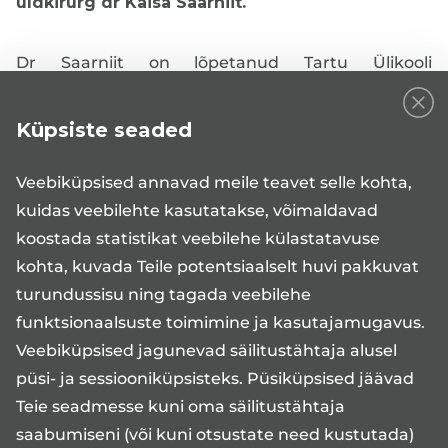
üldkirurg dr
Kaisa Saarniit.
Dr Saarniit on lõpetanud Tartu Ülikooli
arstiteaduskonna ja töötab põhikohaga SA Tartu
Ülikooli kliinikumis.
Küpsiste seaded
Dr Saarniidu vastuvõtule on eelkõige oodatud
Veebiküpsised annavad meile teavet selle kohta,
erinevate proktoloogiliste probleemidega
kuidas veebilehte kasutatakse, võimaldavad
patsiendid.
koostada statistikat veebilehe külastatavuse
Proktoloogia on kirurgiline eriala, mis tegeleb
kohta, kuvada Teile potentsiaalselt huvi pakkuvat
päraku ja pärasoolehaiguste diagnoosimise, ravi ja
turundussisu ning tagada veebilehe
ravijärgse kontrolliga. Kõige levinumateks
funktsionaalsuste toimimine ja kasutajamugavus.
proktoloogilisteks probleemideks on hemorroidid,
Veebiküpsised jagunevad säilitustähtaja alusel
pärakulõhed ja pärakufistlid.
püsi- ja sessiooniküpsisteks. Püsiküpsised jäävad
Teie seadmesse kuni oma säilitustähtaja
Üldkirurgi vastuvõtule saab registreeruda
saabumiseni (või kuni otsustate need kustutada)
aadressil
www.medita.ee/veebiregistratuur
,