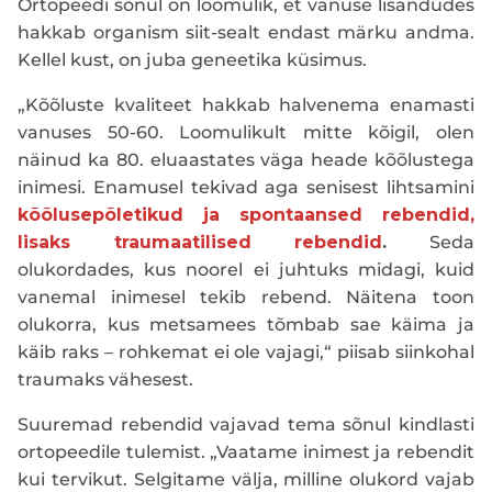
Ortopeedi sõnul on loomulik, et vanuse lisandudes
hakkab organism siit-sealt endast märku andma.
Kellel kust, on juba geneetika küsimus.
„Kõõluste kvaliteet hakkab halvenema enamasti
vanuses 50-60. Loomulikult mitte kõigil, olen
näinud ka 80. eluaastates väga heade kõõlustega
inimesi. Enamusel tekivad aga senisest lihtsamini
kõõlusepõletikud ja spontaansed rebendid,
lisaks traumaatilised rebendid
.
Seda
olukordades, kus noorel ei juhtuks midagi, kuid
vanemal inimesel tekib rebend. Näitena toon
olukorra, kus metsamees tõmbab sae käima ja
käib raks – rohkemat ei ole vajagi,“ piisab siinkohal
traumaks vähesest.
Suuremad rebendid vajavad tema sõnul kindlasti
ortopeedile tulemist. „Vaatame inimest ja rebendit
kui tervikut. Selgitame välja, milline olukord vajab