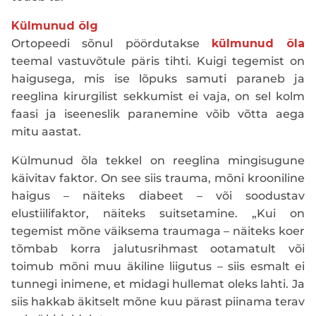
Külmunud õlg
Ortopeedi sõnul pöördutakse
külmunud õla
teemal vastuvõtule päris tihti. Kuigi tegemist on
haigusega, mis ise lõpuks samuti paraneb ja
reeglina kirurgilist sekkumist ei vaja, on sel kolm
faasi ja iseeneslik paranemine võib võtta aega
mitu aastat.
Külmunud õla tekkel on reeglina mingisugune
käivitav faktor. On see siis trauma, mõni krooniline
haigus – näiteks diabeet – või soodustav
elustiilifaktor, näiteks suitsetamine. „Kui on
tegemist mõne väiksema traumaga – näiteks koer
tõmbab korra jalutusrihmast ootamatult või
toimub mõni muu äkiline liigutus – siis esmalt ei
tunnegi inimene, et midagi hullemat oleks lahti. Ja
siis hakkab äkitselt mõne kuu pärast piinama terav