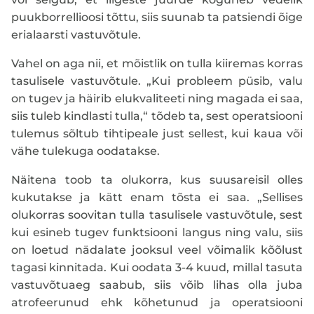
puukborrellioosi tõttu, siis suunab ta patsiendi õige
erialaarsti vastuvõtule.
Vahel on aga nii, et mõistlik on tulla kiiremas korras
tasulisele vastuvõtule. „Kui probleem püsib, valu
on tugev ja häirib elukvaliteeti ning magada ei saa,
siis tuleb kindlasti tulla,“ tõdeb ta, sest operatsiooni
tulemus sõltub tihtipeale just sellest, kui kaua või
vähe tulekuga oodatakse.
Näitena toob ta olukorra, kus suusareisil olles
kukutakse ja kätt enam tõsta ei saa. „Sellises
olukorras soovitan tulla tasulisele vastuvõtule, sest
kui esineb tugev funktsiooni langus ning valu, siis
on loetud nädalate jooksul veel võimalik kõõlust
tagasi kinnitada. Kui oodata 3-4 kuud, millal tasuta
vastuvõtuaeg saabub, siis võib lihas olla juba
atrofeerunud ehk kõhetunud ja operatsiooni