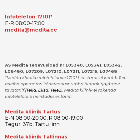
Infotelefon 17101*
E-R 08:00-17:00
medita@medita.ee
AS Medita tegevusload nr L05340, L05341, L05342,
L06480, L07209, L07210, L07211, L07215, L07468
*Medita kliiniku infotelefonile 17101 helistamisel kehtib Teie
telefonioperaatori kõneteenusnumbri hinnakirjajärgne
tavatariif
(
Telia
,
Elisa
,
Tele2
)
. Medita kliinik ei rakenda
infotelefonile helistades eritariifi.
Medita kliinik Tartus
E-N 08:00-20:00, R 08:00-19:00
Teguri 37b, Tartu linn
Medita kliinik Tallinnas