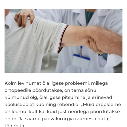
Kolm levinumat õlaliigese probleemi, millega
ortopeedile pöördutakse, on tema sõnul
külmunud õlg, õlaliigese pitsumine ja erinevad
kõõlusepõletikud ning rebendid. „Muid probleeme
on loomulikult ka, kuid just nendega pöördutakse
enim. Ja saame päevakirurgia raames aidata,“
tõdeb ta.