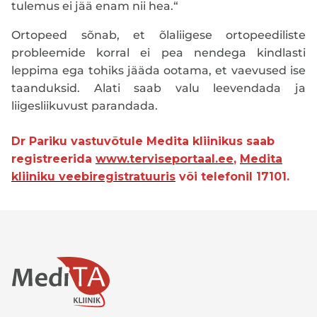
tulemus ei jää enam nii hea.“
Ortopeed sõnab, et õlaliigese ortopeediliste
probleemide korral ei pea nendega kindlasti
leppima ega tohiks jääda ootama, et vaevused ise
taanduksid. Alati saab valu leevendada ja
liigesliikuvust parandada.
Dr Pariku
vastuvõtule Medita kliinikus saab
registreerida
www.terviseportaal.ee
,
Medita
kliiniku veebiregistratuuris
või telefonil 17101.