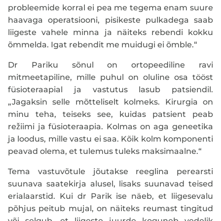
probleemide korral ei pea me tegema enam suure
haavaga operatsiooni, pisikeste pulkadega saab
liigeste vahele minna ja näiteks rebendi kokku
õmmelda. Igat rebendit me muidugi ei õmble.“
Dr Pariku sõnul on ortopeediline ravi
mitmeetapiline, mille puhul on oluline osa tööst
füsioteraapial ja vastutus lasub patsiendil.
„Jagaksin selle mõtteliselt kolmeks. Kirurgia on
minu teha, teiseks see, kuidas patsient peab
režiimi ja füsioteraapia. Kolmas on aga geneetika
ja loodus, mille vastu ei saa. Kõik kolm komponenti
peavad olema, et tulemus tuleks maksimaalne.“
Tema vastuvõtule jõutakse reeglina perearsti
suunava saatekirja alusel, lisaks suunavad teised
erialaarstid. Kui dr Parik ise näeb, et liigesevalu
põhjus peitub mujal, on näiteks reumast tingitud
või selgub, et liigeste juurde koguneb vedelik