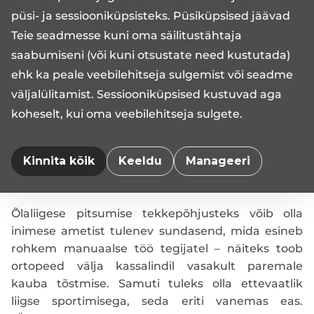
püsi- ja sessiooniküpsisteks. Püsiküpsised jäävad
maha võtta, aga tegelikult ei ole see lahendus, sest
ravime sellega tagajärge. Kellel seda probleemi
Teie seadmesse kuni oma säilitustähtaja
esineb, neil on kindlasti vajalik regulaarne
saabumiseni (või kuni otsustate need kustutada)
füsioteraapia.“
ehk ka peale veebilehitseja sulgemist või seadme
väljalülitamist. Sessiooniküpsised kustuvad aga
Dr Parik kirjeldab lihaste tööd kui köievedu. „See
koheselt, kui oma veebilehitseja sulgete.
liigub sinnapoole, kus on rohkem sikutamist. Meie
kehas on sadu lihaseid, milledest ühed töötavad
ühes suunas ja teised teises suunas. Füsioteraapial
Kinnita kõik
Keeldu
Manageeri
on probleemi tekkel paranemises ja toonuse
hoidmises kõige olulisem osa.“
Õlaliigese pitsumise tekkepõhjusteks võib olla
inimese ametist tulenev sundasend, mida esineb
rohkem manuaalse töö tegijatel – näiteks toob
ortopeed välja kassalindil vasakult paremale
kauba tõstmise. Samuti tuleks olla ettevaatlik
liigse sportimisega, seda eriti vanemas eas.