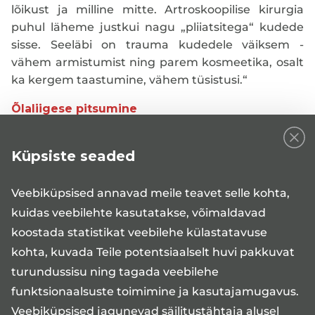
lõikust ja milline mitte. Artroskoopilise kirurgia
puhul läheme justkui nagu „pliiatsitega“ kudede
sisse. Seeläbi on trauma kudedele väiksem -
vähem armistumist ning parem kosmeetika, osalt
ka kergem taastumine, vähem tüsistusi.“
Õlaliigese pitsumine
Abaluu ja õlaliigese piirkonnas on palju erinevaid
lihaseid ja
õlaliigese pitsumise
ning sellest
Küpsiste seaded
tingitud valu ja ebamugavustunde korral on
tegemist reeglina düsbalansiga.
Veebiküpsised annavad meile teavet selle kohta,
„Õlavarreluu pea ehk pähik on nagu pall, selle nii
kuidas veebilehte kasutatakse, võimaldavad
nimetatud rotatsioonitsenter – mõtteline punkt
koostada statistikat veebilehe külastatavuse
palli keskel – ei tohi nihkuda. Kui stabilisatsioon on
kohta, kuvada Teile potentsiaalselt huvi pakkuvat
ebapiisav, nihkub tsenter paigast ning tekib
turundussisu ning tagada veebilehe
pitsumine. Valu kiirgab külge mööda ülalt alla
funktsionaalsuste toimimine ja kasutajamugavus.
küünarnukini, seda on tunda eriti kätt küljele
Veebiküpsised jagunevad säilitustähtaja alusel
tõstes. Saame hormoonsüstiga aidata ärrituse