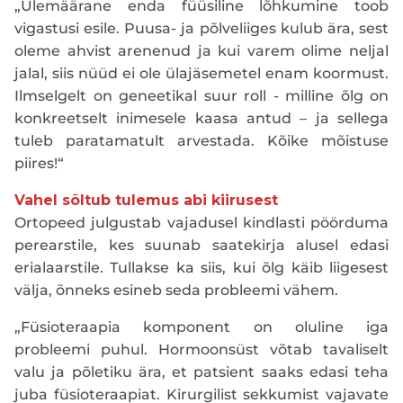
„Ülemäärane enda füüsiline lõhkumine toob
vigastusi esile. Puusa- ja põlveliiges kulub ära, sest
oleme ahvist arenenud ja kui varem olime neljal
jalal, siis nüüd ei ole ülajäsemetel enam koormust.
Ilmselgelt on geneetikal suur roll - milline õlg on
konkreetselt inimesele kaasa antud – ja sellega
tuleb paratamatult arvestada. Kõike mõistuse
piires!“
Vahel sõltub tulemus abi kiirusest
Ortopeed julgustab vajadusel kindlasti pöörduma
perearstile, kes suunab saatekirja alusel edasi
erialaarstile. Tullakse ka siis, kui õlg käib liigesest
välja, õnneks esineb seda probleemi vähem.
„Füsioteraapia komponent on oluline iga
probleemi puhul. Hormoonsüst võtab tavaliselt
valu ja põletiku ära, et patsient saaks edasi teha
juba füsioteraapiat. Kirurgilist sekkumist vajavate