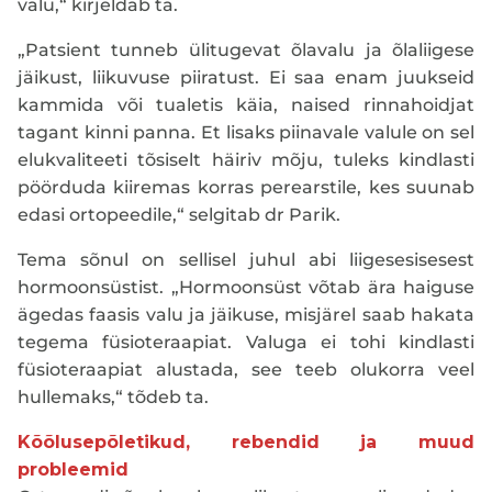
valu,“ kirjeldab ta.
„Patsient tunneb ülitugevat õlavalu ja õlaliigese
jäikust, liikuvuse piiratust. Ei saa enam juukseid
kammida või tualetis käia, naised rinnahoidjat
tagant kinni panna. Et lisaks piinavale valule on sel
elukvaliteeti tõsiselt häiriv mõju, tuleks kindlasti
pöörduda kiiremas korras perearstile, kes suunab
edasi ortopeedile,“ selgitab dr Parik.
Tema sõnul on sellisel juhul abi liigesesisesest
hormoonsüstist. „Hormoonsüst võtab ära haiguse
ägedas faasis valu ja jäikuse, misjärel saab hakata
tegema füsioteraapiat. Valuga ei tohi kindlasti
füsioteraapiat alustada, see teeb olukorra veel
hullemaks,“ tõdeb ta.
Kõõlusepõletikud, rebendid ja muud
probleemid