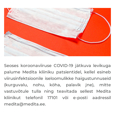
Seoses koroonaviiruse COVID-19 jätkuva levikuga
palume Medita kliiniku patsientidel, kellel esineb
viirusinfektsioonile iseloomulikke haigustunnuseid
(kurguvalu, nohu, köha, palavik jne), mitte
vastuvõtule tulla ning teavitada sellest Medita
kliinikut telefonil 17101 või e-posti aadressil
medita@medita.ee.