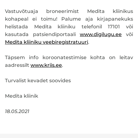
Vastuvõtuaja broneerimist Medita kliinikus
kohapeal ei toimu! Palume aja kirjapanekuks
helistada Medita kliiniku telefonil 17101 või
kasutada patsiendiportaali
www.digilugu.ee
või
Medita kliiniku veebiregistratuuri
.
Täpsem info koroonatestimise kohta on leitav
aadressilt
www.kriis.ee
.
Turvalist kevadet soovides
Medita kliinik
18.05.2021