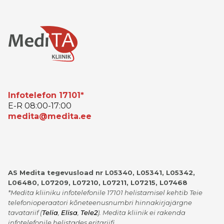
Infotelefon 17101*
E-R 08:00-17:00
medita@medita.ee
AS Medita tegevusload nr L05340, L05341, L05342,
L06480, L07209, L07210, L07211, L07215, L07468
*Medita kliiniku infotelefonile 17101 helistamisel kehtib Teie
telefonioperaatori kõneteenusnumbri hinnakirjajärgne
tavatariif
(
Telia
,
Elisa
,
Tele2
)
. Medita kliinik ei rakenda
infotelefonile helistades eritariifi.