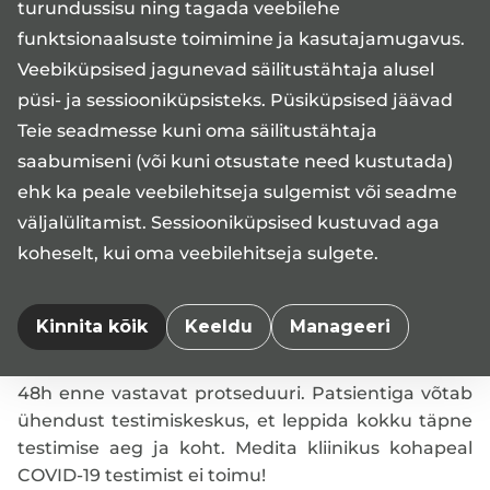
turundussisu ning tagada veebilehe
Patsient peaks tulema võimalusel vastuvõtule üksi
ning mitte rohkem kui 10 minutit enne
funktsionaalsuste toimimine ja kasutajamugavus.
vastuvõtuaega. Lapsega tulles lubame kliinikusse
Veebiküpsised jagunevad säilitustähtaja alusel
ainult ühe lapsevanema.
püsi- ja sessiooniküpsisteks. Püsiküpsised jäävad
Teie seadmesse kuni oma säilitustähtaja
Ooteruumides ja kabinettides palume patsientidel
saabumiseni (või kuni otsustate need kustutada)
hoida vähemalt 2-meetrist vahet nii teiste
ehk ka peale veebilehitseja sulgemist või seadme
patsientide kui Medita kliiniku töötajatega.
väljalülitamist. Sessiooniküpsised kustuvad aga
koheselt, kui oma veebilehitseja sulgete.
Neil patsientidel, kes tulevad Medita kliinikusse
operatsioonile, gastroskoopilisele või
endoskoopilisele uuringule, tuleb eelnevalt teha
Kinnita kõik
Keeldu
Manageeri
COVID-19 test, millele väljastab saatekirja Medita
kliinik. Testimine peab toimuma maksimaalselt
48h enne vastavat protseduuri. Patsientiga võtab
ühendust testimiskeskus, et leppida kokku täpne
testimise aeg ja koht. Medita kliinikus kohapeal
COVID-19 testimist ei toimu!