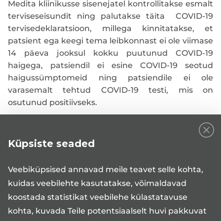
Medita kliinikusse sisenejatel kontrollitakse esmalt
terviseseisundit ning palutakse täita COVID-19
tervisedeklaratsioon, millega kinnitatakse, et
patsient ega keegi tema leibkonnast ei ole viimase
14 päeva jooksul kokku puutunud COVID-19
haigega, patsiendil ei esine COVID-19 seotud
haigussümptomeid ning patsiendile ei ole
varasemalt tehtud COVID-19 testi, mis on
osutunud positiivseks.
Medita kliinikus viibimise ajal on maski kandmine
kohustuslik! Patsientidele antakse mask Medita
Küpsiste seaded
kliiniku poolt.
Veebiküpsised annavad meile teavet selle kohta,
Kliinikusse sisenemisel tuleb ka desinfitseerida
kuidas veebilehte kasutatakse, võimaldavad
käed. Kätepuhastusjaamad on olemas kliiniku
koostada statistikat veebilehe külastatavuse
ooteruumides ja sissepääsude juures.
kohta, kuvada Teile potentsiaalselt huvi pakkuvat