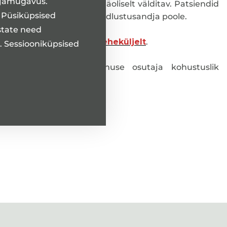
ajamugavus.
ing mis oleks olnud tõenäoliselt välditav. Patsiendid
. Püsiküpsised
e osutaja asemel otse kindlustusandja poole.
state need
tsiaalministeeriumi
koduleheküljelt
.
t. Sessiooniküpsised
sõlmitud tervishoiuteenuse osutaja kohustuslik