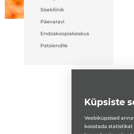
Sisekliinik
Päevaravi
Endoskoopiakeskus
Patsiendile
Küpsiste 
Veebiküpsised annav
koostada statistikat