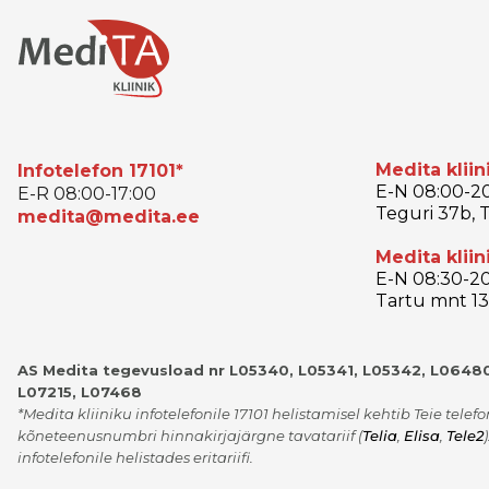
Medita kliin
Infotelefon 17101*
E-N 08:00-20
E-R 08:00-17:00
Teguri 37b, T
medita@medita.ee
Medita kliin
E-N 08:30-20
Tartu mnt 13,
AS Medita tegevusload nr L05340, L05341, L05342, L06480
L07215, L07468
*Medita kliiniku infotelefonile 17101 helistamisel kehtib Teie telef
kõneteenusnumbri hinnakirjajärgne tavatariif
(
Telia
,
Elisa
,
Tele2
)
infotelefonile helistades eritariifi.