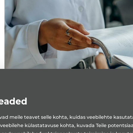
Tervishoiuteenuse osutaja kohustusliku vastut
vastutuskindlustuslepingu kõik Eestis tervishoiut
juriidilised isikud. Kindlustuskaitse peab hõlmam
seaded
tervishoiuteenuse osutajale antud tegevusluba.
ad meile teavet selle kohta, kuidas veebilehte kasuta
Tervishoiuteenuse osutaja kohustuslik vastutuskin
 veebilehe külastatavuse kohta, kuvada Teile potentsia
käigus patsiendile tekkinud kahju, mis on tekkinud r