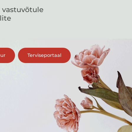
 vastuvõtule
lite
uur
Terviseportaal