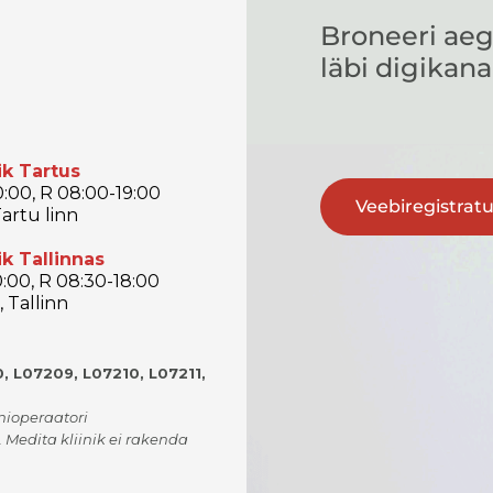
Broneeri aeg
läbi digikana
ik Tartus
:00, R 08:00-19:00
Veebiregistrat
artu linn
ik Tallinnas
:00, R 08:30-18:00
 Tallinn
, L07209, L07210, L07211,
onioperaatori
. Medita kliinik ei rakenda