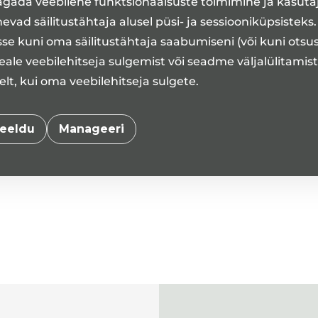
agada veebilehe funktsionaalsuste toimimine ja kasut
manustamisel, patsiendi transportimise käigus jms) n
vad säilitustähtaja alusel püsi- ja sessiooniküpsisteks
saavad hüvitise taotlemiseks pöörduda terviseteenus
se kuni oma säilitustähtaja saabumiseni (või kuni otsu
Täpsem info patsiendikindlustuse kohta on leitav So
ale veebilehitseja sulgemist või seadme väljalülitamis
t, kui oma veebilehitseja sulgete.
Medita kliinikul on alates 1. novembrist 2024 
vastutuskindlustus
PZU Kindlustusega
.
eeldu
Manageeri