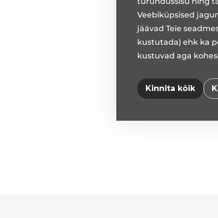
turundussisu ning t
Veebiküpsised jagune
jäävad Teie seadmes
kustutada) ehk ka pe
kustuvad aga kohesel
Kinnita kõik
K