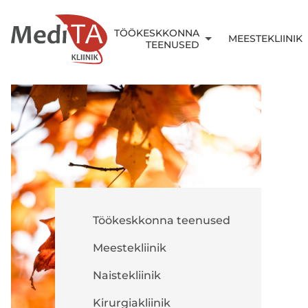
TÖÖKESKKONNA
MEESTEKLIINIK
TEENUSED
Töökeskkonna teenused
Meestekliinik
Naistekliinik
Kirurgiakliinik