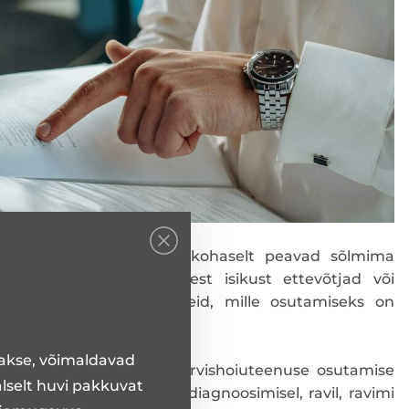
uskindlustuse seaduse
kohaselt peavad sõlmima
eenust osutavad füüsilisest isikust ettevõtjad või
a kõiki tervishoiuteenuseid, mille osutamiseks on
takse, võimaldavad
dlustus aitab hüvitada tervishoiuteenuse osutamise
alselt huvi pakkuvat
aviprotsessi käigus (nt diagnoosimisel, ravil, ravimi