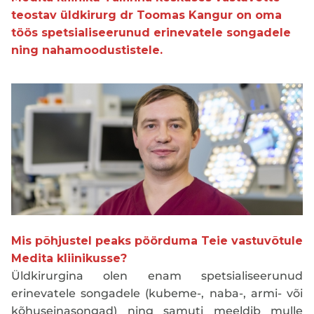
teostav üldkirurg dr Toomas Kangur on oma
töös spetsialiseerunud erinevatele songadele
ning nahamoodustistele.
Mis põhjustel peaks pöörduma Teie vastuvõtule
Medita kliinikusse?
Üldkirurgina olen enam spetsialiseerunud
erinevatele songadele (kubeme-, naba-, armi- või
kõhuseinasongad) ning samuti meeldib mulle