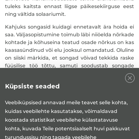
tuleks kaitsta ennast liigse päikesekiirguse eest
ning vältida solaariumit.
Kahjuks songasid kuidagi ennetavalt ära hoida ei
saa. Väljasopistumine toimub läbi niiöelda nõrkade
kohtade ja kõhuseina teatud osade nõrkus on kas
kaasasündinud või elu jooksul omandatud. Oluline
on siiski märkida, et songad võivad tekkida raske
füüsilise töö tõttu, samuti soodustab songade
tekkimist oluline kehakaalu tõus, kõhukinnisus või
krooniline köha.
Küpsiste seaded
Mida peaksid patsiendid teadma enne Teie
vastuvõtule tulekut?
Veebiküpsised annavad meile teavet selle kohta,
Medita kliiniku Tallinna keskuses teostavad
kuidas veebilehte kasutatakse, võimaldavad
vastuvõtte ja päevaraviprotseduure päris mitmed
koostada statistikat veebilehe külastatavuse
kirurgid, mis tähendab muuhulgas seda, et kliiniku
kohta, kuvada Teile potentsiaalselt huvi pakkuvat
operatsioonipäevad on ette planeeritud.
turundussisu ning tagada veebilehe