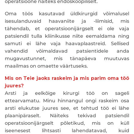
operatsioone näiteks endoskoopiliselt.
Oma töös kasutavad üldkirurgid võimalusel
isesulanduvaid haavaniite ja -liimisid, mis
tähendab, et operatsioonijärgselt ei ole vaja
patsiendil tulla kliinikusse niite eemaldama ning
samuti ei lähe vaja haavaplaastreid. Sellised
vahendid võimaldavad patsientidele anda
mugavustunnet, mis tänapäeva muutuvas
maailmas on omaette väärtuseks.
Mis on Teie jaoks raskeim ja mis parim oma töö
juures?
Arsti ja eelkõige kirurgi töö on sageli
ettearvamatu. Minu hinnangul ongi raskeim osa
arsti elukutse juures see, et tehtud töö ei lähe
plaanipäraselt. Näiteks tekivad patsiendil
operatsioonijärgselt põletikud, mis on küll
iseenesest lihtsasti lahendatavad, kuid