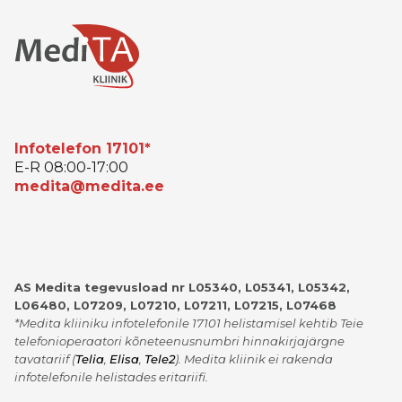
Infotelefon 17101*
E-R 08:00-17:00
medita@medita.ee
AS Medita tegevusload nr L05340, L05341, L05342,
L06480, L07209, L07210, L07211, L07215, L07468
*Medita kliiniku infotelefonile 17101 helistamisel kehtib Teie
telefonioperaatori kõneteenusnumbri hinnakirjajärgne
tavatariif
(
Telia
,
Elisa
,
Tele2
)
. Medita kliinik ei rakenda
infotelefonile helistades eritariifi.