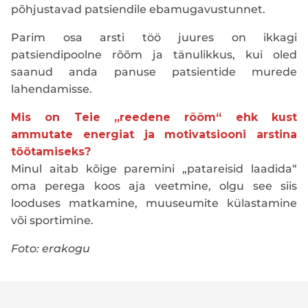
põhjustavad patsiendile ebamugavustunnet.
Parim osa arsti töö juures on ikkagi
patsiendipoolne rõõm ja tänulikkus, kui oled
saanud anda panuse patsientide murede
lahendamisse.
Mis on Teie „reedene rõõm“ ehk kust
ammutate energiat ja motivatsiooni arstina
töötamiseks?
Minul aitab kõige paremini „patareisid laadida“
oma perega koos aja veetmine, olgu see siis
looduses matkamine, muuseumite külastamine
või sportimine.
Foto: erakogu