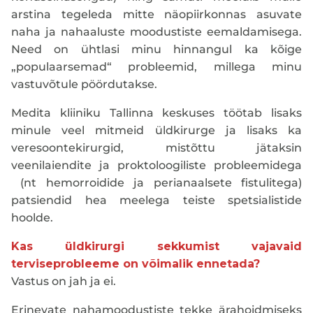
arstina tegeleda mitte näopiirkonnas asuvate
naha ja nahaaluste moodustiste eemaldamisega.
Need on ühtlasi minu hinnangul ka kõige
„populaarsemad“ probleemid, millega minu
vastuvõtule pöördutakse.
Medita kliiniku Tallinna keskuses töötab lisaks
minule veel mitmeid üldkirurge ja lisaks ka
veresoontekirurgid, mistõttu jätaksin
veenilaiendite ja proktoloogiliste probleemidega
(nt hemorroidide ja perianaalsete fistulitega)
patsiendid hea meelega teiste spetsialistide
hoolde.
Kas üldkirurgi sekkumist vajavaid
terviseprobleeme on võimalik ennetada?
Vastus on jah ja ei.
Erinevate nahamoodustiste tekke ärahoidmiseks