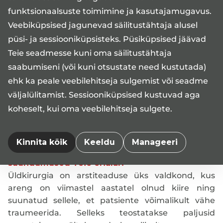
Sellest tulenevalt ei saa patsiendid loota, et
funktsionaalsuste toimimine ja kasutajamugavus.
vastuvõtule tulles oleks võimalik mõnda
Veebiküpsised jagunevad säilitustähtaja alusel
pisiprotseduuri teostada kohe vastuvõtu raames.
püsi- ja sessiooniküpsisteks. Püsiküpsised jäävad
Kokku tuleb ikkagi leppida eraldi aeg.
Teie seadmesse kuni oma säilitustähtaja
saabumiseni (või kuni otsustate need kustutada)
Kas on olemas „ideaalne“ patsient?
Kuna niiöelda ideaalset patsienti ei ole olemas,
ehk ka peale veebilehitseja sulgemist või seadme
võib laiemalt pidada ideaalseks patsiendiks ka
väljalülitamist. Sessiooniküpsised kustuvad aga
oma tervisest hoolivat inimest, kes käib
koheselt, kui oma veebilehitseja sulgete.
regulaarselt tervisekontrollis ja elab
täisväärtuslikku elu.
Kinnita kõik
Keeldu
Manageeri
Millised on hetkel olulisemad arengud ja
suundumused Teie erialal?
Üldkirurgia on arstiteaduse üks valdkond, kus
areng on viimastel aastatel olnud kiire ning
suunatud sellele, et patsiente võimalikult vähe
traumeerida. Selleks teostatakse paljusid