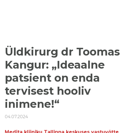
Üldkirurg dr Toomas
Kangur: „Ideaalne
patsient on enda
tervisest hooliv
inimene!“
04.07.2024
Medita kliiniku Tallinna keskuses vastuvõtte