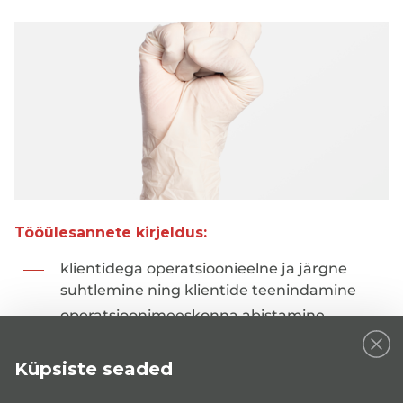
Tööülesannete kirjeldus:
klientidega operatsioonieelne ja järgne
suhtlemine ning klientide teenindamine
operatsioonimeeskonna abistamine
ruumide korrashoiu tagamine
graafikupõhine osakoormusega töö
Küpsiste seaded
Ootused kandidaadile: