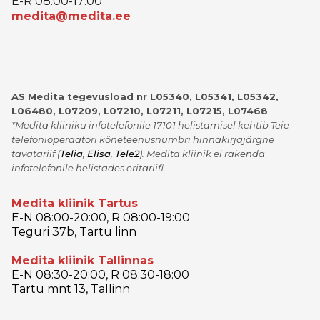
E-R 08:00-17:00
medita@medita.ee
AS Medita tegevusload nr L05340, L05341, L05342,
L06480, L07209, L07210, L07211, L07215, L07468
*Medita kliiniku infotelefonile 17101 helistamisel kehtib Teie
telefonioperaatori kõneteenusnumbri hinnakirjajärgne
tavatariif
(
Telia
,
Elisa
,
Tele2
)
. Medita kliinik ei rakenda
infotelefonile helistades eritariifi.
Medita kliinik Tartus
E-N 08:00-20:00, R 08:00-19:00
Teguri 37b, Tartu linn
Medita kliinik Tallinnas
E-N 08:30-20:00, R 08:30-18:00
Tartu mnt 13, Tallinn