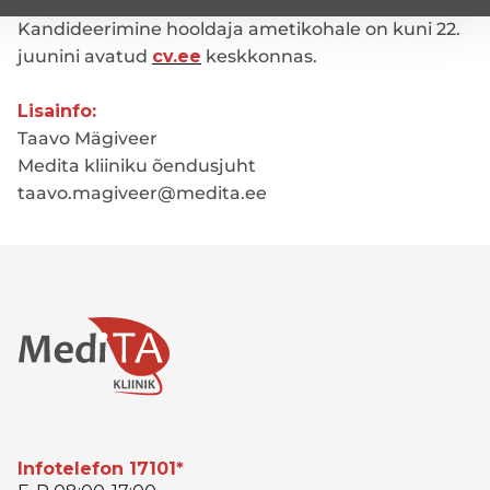
Kandideerimine hooldaja ametikohale on kuni 22.
juunini avatud
cv.ee
keskkonnas.
Lisainfo:
Taavo Mägiveer
Medita kliiniku õendusjuht
taavo.magiveer@medita.ee
Infotelefon 17101*