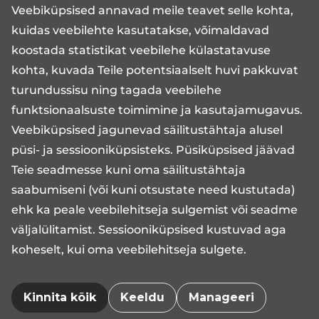
Veebiküpsised annavad meile teavet selle kohta,
keskharidus
kuidas veebilehte kasutatakse, võimaldavad
hooldustöötaja tase 4 kvalifikatsioon
koostada statistikat veebilehe külastatavuse
meeldiv ja viisakas käitumine
kohta, kuvada Teile potentsiaalselt huvi pakkuvat
hea pingetaluvus
turundussisu ning tagada veebilehe
varasem töökogemus
funktsionaalsuste toimimine ja kasutajamugavus.
kohusetundlikkus, iseseisvus, täpsus,
Veebiküpsised jagunevad säilitustähtaja alusel
usaldusväärsus, tolerantsus
püsi- ja sessiooniküpsisteks. Püsiküpsised jäävad
eesti keele, vene keele ja inglise keele oskus
Teie seadmesse kuni oma säilitustähtaja
suhtlustasandil
saabumiseni (või kuni otsustate need kustutada)
kiire õppimisvõime
ehk ka peale veebilehitseja sulgemist või seadme
väljalülitamist. Sessiooniküpsised kustuvad aga
Brutopalk alates 14 €/h.
koheselt, kui oma veebilehitseja sulgete.
Medita kliinik pakub graafikupõhist
osakoormusega tööd esmaspäevast reedeni kell
Kinnita kõik
Keeldu
Manageeri
08:00-20:00, asukohaga Tallinna kesklinnas!